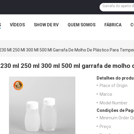
S
VÍDEOS
SHOW DE RV
QUEM SOMOS
FÁBRICA
C
230 Ml 250 Ml 300 Ml 500 Ml Garrafa De Molho De Plástico Para Tempe
230 ml 250 ml 300 ml 500 ml garrafa de molho 
Detalhes do produ
Place of Origin:
Marca:
Model Number:
Condições de Paga
Minimum Order Qu
Preço: