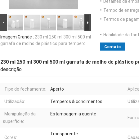
Detalhes da emb
Tempo de entrega
Termos de pagam
Habilidade da font
Imagem Grande :
230 ml 250 ml 300 ml 500 ml
garrafa de molho de plástico para tempero
Contato
230 ml 250 ml 300 ml 500 ml garrafa de molho de plástico 
descrição
Tipo de fechamento:
Aperto
Aplic
Utilização:
Temperos & condimentos
Utiliz
Manipulação da
Estampagem a quente
Forma
superfície:
Transparente
Cores:
Capac