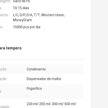
alagem:
Saco de PE
:
10-15 dias
ento:
L/C, D/P, D/A, T/T, Western Union,
MoneyGram
e:
15000 pcs por dia
para tempero
ação:
Condimento
ação:
Dispensador de molho
Frigorífico
:
230 ml/ 250 ml/ 300 ml/ 500 ml/
idade: