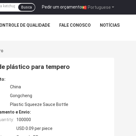
Pedir um orçamento
|
Portuguese
Busca
ONTROLE DE QUALIDADE
FALE CONOSCO
NOTÍCIAS
ro
de plástico para tempero
to:
China
Gongcheng
Plastic Squeeze Sauce Bottle
mento e Envio:
antity:
100000
USD 0.09 per piece