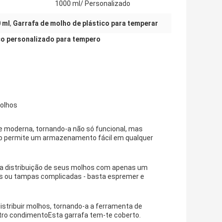
1000 ml/ Personalizado
 ml
,
Garrafa de molho de plástico para temperar
ico personalizado para tempero
molhos
 e moderna, tornando-a não só funcional, mas
o permite um armazenamento fácil em qualquer
a a distribuição de seus molhos com apenas um
s ou tampas complicadas - basta espremer e
istribuir molhos, tornando-a a ferramenta de
tro condimentoEsta garrafa tem-te coberto.