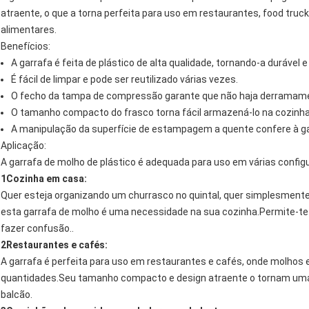
atraente, o que a torna perfeita para uso em restaurantes, food tru
alimentares.
Benefícios:
A garrafa é feita de plástico de alta qualidade, tornando-a durável e
É fácil de limpar e pode ser reutilizado várias vezes.
O fecho da tampa de compressão garante que não haja derramamen
O tamanho compacto do frasco torna fácil armazená-lo na cozinha o
A manipulação da superfície de estampagem a quente confere à gar
Aplicação:
A garrafa de molho de plástico é adequada para uso em várias confi
1Cozinha em casa:
Quer esteja organizando um churrasco no quintal, quer simplesmente
esta garrafa de molho é uma necessidade na sua cozinha.Permite-te
fazer confusão..
2Restaurantes e cafés:
A garrafa é perfeita para uso em restaurantes e cafés, onde molho
quantidades.Seu tamanho compacto e design atraente o tornam uma 
balcão.