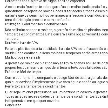
Características: à prova de fugas, fácil de espremer
A coisa mais frustrante sobre garrafas de molho tradicionais é o
quantidade desejada de molho.Podes dizer adeus a todos esses 
garante que os seus molhos permaneçam frescos e contidos, enqu
uma distribuição precisa e sem confusão.
Utilização: Condimentos e condimentos
Não se limita apenas a molhos, a garrafa de molho de plástico tam
temperos e condimentos.Esta garrafa é uma opção versátil e con
tempero.
Durável e livre de BPA
Feito de plástico de alta qualidade, livre de BPA, este frasco não
saúde.Pode confiar que seus molhos e temperos serão armazenados
Multipurpose e versátil
A garrafa de molho de plástico não se limita apenas ao uso de co
propósitos.ou mesmo artigos de artesanatoAs possibilidades são i
Prático e fácil de limpar
Com o seu tamanho compacto e design fácil de usar, a garrafa de
qualquer cozinha.Simplesmente lave com água e sabão ou jogue na
Perfeito para temperos e condimentos
Quer seja um chef profissional ou um cozinheiro caseiro, a garrafa
todas as suas necessidades de temperos e condimentos.Sua dist
indispensável em qualquer cozinha.
Conclusão