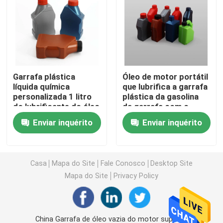
Garrafa plástica do molho do aperto
Garrafa do detergente para a roupa
Garrafa plástica
Óleo de motor portátil
líquida química
que lubrifica a garrafa
Inseticidas que empacotam garrafas
personalizada 1 litro
plástica da gasolina
do lubrificante do óleo
da garrafa com o
de motor do motor do
tampão
Frasco de cookie dos doces
Enviar inquérito
Enviar inquérito
Hdpe
Tampão de garrafas plástico
Casa
Mapa do Site
Fale Conosco
Desktop Site
Mapa do Site
Privacy Policy
Pré-forma plástica da garrafa
Garrafas plásticas do condimento
China Garrafa de óleo vazia do motor supplier.