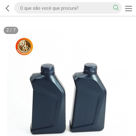
2
/
7