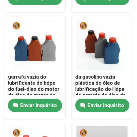
gasolina
Show de RV
Quem Somos
Fábrica
Controle de Qualidade
garrafa vazia do
da gasolina vazia
lubrificante do hdpe
plástica do óleo de
do fuel-óleo do motor
lubrificação do Hdpe
Fale Conosco
de óleo do motor da
da garrafa do óleo de
gasolina do pe 1l da
motor de 1 litro
Enviar inquérito
Enviar inquérito
amostra grátis
garrafa plástica
notícias
Garrafa de comprimido plástica