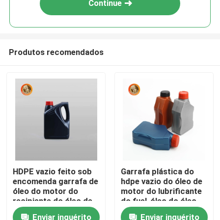
Continue
Produtos recomendados
Casa
HDPE vazio feito sob
Garrafa plástica do
encomenda garrafa de
hdpe vazio do óleo de
Produtos
óleo do motor do
motor do lubrificante
recipiente do óleo de
do fuel-óleo do óleo
motor de 2 litros
de motor do motor de
Enviar inquérito
Enviar inquérito
Vídeos